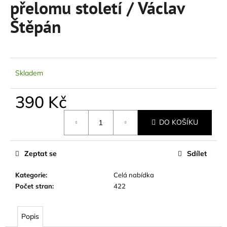
přelomu století / Václav
a
Štěpán
j
í
t
?
Skladem
390 Kč
Měrná
HLEDAT
DO KOŠÍKU
cena:
Zeptat se
Sdílet
D
o
Kategorie
:
Celá nabídka
p
Počet stran
:
422
o
r
u
Popis