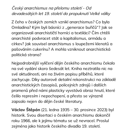
č
u
Český anarchismus na přelomu století - Od
j
devadesátých let 19. století do propuknutí Velké války
e
Z čeho v českých zemích vznikl anarchismus? Co byla
m
Omladina? Kým byli básníci z „generace buřičů“? Jak se
e
organizovali anarchističtí horníci a textiláci? Čím chtěli
anarchisté podvracet stát a kapitalismus, armádu a
církev? Jak souvisel anarchismus s loupežemi klenotů a
pašováním cukerínu? A mohla vzniknout anarchistická
PEDAGOGIKA
UTLAČOVANÝCH
politická strana?
/
Nejpodrobnější vylíčení dějin českého anarchismu čekalo
PAULO
na své vydání skoro šedesát let. Kniha neztratila nic na
FREIRE
své aktuálnosti, ani na živém popisu příběhů, které
330
zachycuje. Díky autorově detailní rekonstrukci na základě
Kč
anarchistických časopisů, policejních zdrojů i dalších
pramenů před námi plasticky vyvstává obraz hnutí, které
čelilo represím i nepochopení, a přesto se výrazně
zapsalo nejen do dějin české literatury.
Václav Štěpán
(21. ledna 1935 – 30. prosince 2023) byl
historik. Svou disertaci o českém anarchismu dokončil
roku 1966, ale k jejímu tématu se už nevracel. Proslul
zejména jako historik českého divadla 19. století.