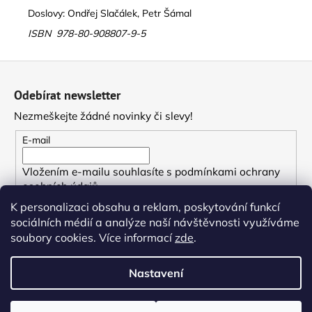
Doslovy: Ondřej Slačálek, Petr Šámal
ISBN 978-80-908807-9-5
Z
á
Odebírat newsletter
p
Nezmeškejte žádné novinky či slevy!
a
t
E-mail
í
Vložením e-mailu souhlasíte s
podmínkami ochrany
osobních údajů
K personalizaci obsahu a reklam, poskytování funkcí
PŘIHLÁSIT SE
sociálních médií a analýze naší návštěvnosti využíváme
soubory cookies. Více informací
zde
.
Nastavení
Vytvořil Shoptet
Copyright 2026
Nakladatelství Neklid
. Všechna práva