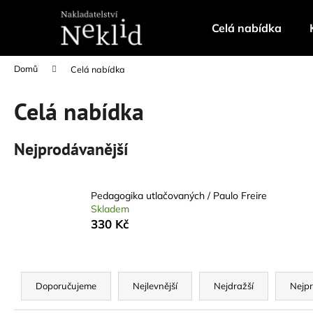
K
Přejít
na
o
Celá nabídka
obsah
Zpět
Zpět
š
do
do
í
Domů
Celá nabídka
k
obchodu
obchodu
Celá nabídka
Nejprodávanější
Pedagogika utlačovaných / Paulo Freire
Skladem
330 Kč
Ř
a
Doporučujeme
Nejlevnější
Nejdražší
Nejpr
PEDAGOGIKA UTLAČOVANÝCH /
z