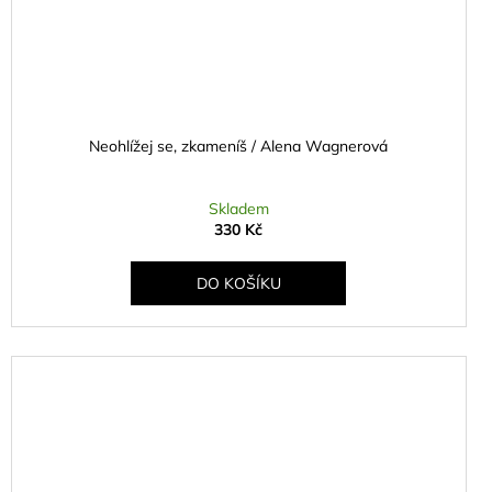
Neohlížej se, zkameníš /⁠ Alena Wagnerová
Skladem
330 Kč
DO KOŠÍKU