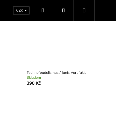
Hledat
Přihlášení
Nákupní
CZK
košík
Technofeudalismus / Janis Varufakis
Skladem
390 Kč
ISMUS / JANIS