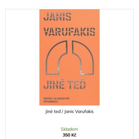
VARUFAKIS
225 Kč
390 Kč
Jiné teď / Janis Varufakis
Skladem
350 Kč