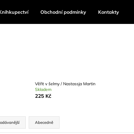
Knihkupectví
Obchodní podmínky
Kontakty
Co potřebujete najít?
HLEDAT
Doporučujeme
Věřit v šelmy / Nastassja Martin
Skladem
225 Kč
odávanější
Abecedně
VĚŘIT V ŠELMY / NASTASSJA MARTIN
TECHNOFEUDAL