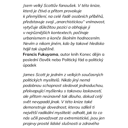
Jsem velký Scottův fanoušek. V této knize,
která je čtivá a přitom provokuje
k přemýšlení, na celé řadě osobních příběhů,
představuje svoji „anarchistickou“ vnímavost,
vytyčuje důležitou pozici a obhajuje ji
v nejrůznějších kontextech, počínaje
urbanismem a konče školním hodnocením.
Nevím o nikom jiném, kdo by takové hledisko
hájil tak úspěšně.
Francis Fukuyama
, autor knih Konec dějin a
poslední člověk nebo Politický řád a politický
úpadek
James Scott je jedním z velkých současných
politických myslitelů. Nikdo jiný nemá
podobnou schopnost sledovat jednoduchou,
překvapující myšlenku s takovou laskavostí,
ale přitom neúnavně tak dlouho, dokud celý
svět nevypadá jinak. V této knize také
demonstruje dovednost, kterou sdíleli ti
největší radikální myslitelé: odhalit, jak to co
nás učili považovat za extremistické, jsou jen
projevy prosté lidské slušnosti a zdravého