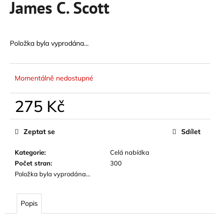
James C. Scott
a
j
í
Položka byla vyprodána…
t
?
Momentálně nedostupné
275 Kč
HLEDAT
Měrná
cena:
Zeptat se
Sdílet
Kategorie
:
Celá nabídka
D
Počet stran
:
300
o
Položka byla vyprodána…
p
o
r
Popis
u