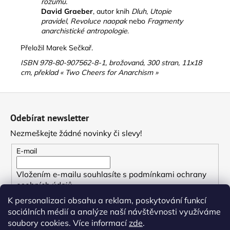
rozumu.
David Graeber
, autor knih
Dluh
,
Utopie
pravidel
,
Revoluce naopak
nebo
Fragmenty
anarchistické antropologie
.
Přeložil Marek Sečkař.
ISBN 978-80-907562-8-1, brožovaná, 300 stran, 11x18
cm, překlad « Two Cheers for Anarchism »
Z
á
Odebírat newsletter
p
Nezmeškejte žádné novinky či slevy!
a
t
E-mail
í
Vložením e-mailu souhlasíte s
podmínkami ochrany
osobních údajů
K personalizaci obsahu a reklam, poskytování funkcí
PŘIHLÁSIT SE
sociálních médií a analýze naší návštěvnosti využíváme
soubory cookies. Více informací
zde
.