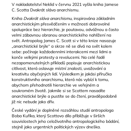
č
V nakladatelství Neklid v červnu 2021 vyšla kniha Jamese
u
C. Scotta Dvakrát sláva anarchismu.
j
Kniha
Dvakrát sláva anarchismu
, inspirována základním
e
anarchistickým přesvědčením v možnosti dobrovolné
m
spolupráce bez hierarchie, je poutavou, odvážnou a často
e
velmi zábavnou obranou anarchistického nahlížení na
svět. Antropolog James C. Scott si v této knize nasazuje
„anarchistické brýle“ a skrze ně se dívá na svět kolem
TECHNOFEUDALISMUS
sebe: počínaje každodenními interakcemi mezi lidmi a
/
konče velkými protesty a revolucemi. Na celé řadě
JANIS
nezapomenutelných příkladů popisuje anarchistickou
VARUFAKIS
citlivost, která oslavuje místní znalosti, uvažování a
390
kreativitu obyčejných lidí. Výsledkem je jakási příručka
Kč
konstruktivního anarchismu, která nás vybízí k tomu,
abychom přehodnotili hierarchie ve veřejném a
soukromém životě. Jakmile si se Scottem nasadíte
anarchistické brýle a pustíte se do čtení, pravděpodobně
již nic nebude jako dřív.
České vydání je doplněné rozsáhlou studií antropologa
Boba Kuříka, který Scottovo dílo přibližuje v širších
souvislostech jeho celoživotního antropologického bádání,
stejně jako urgentních politických výzev dneška.