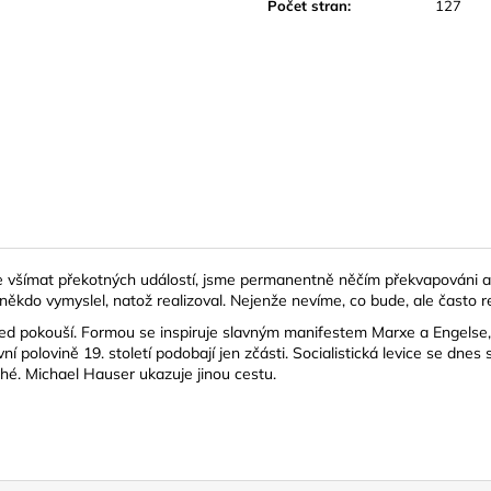
VARUFAKIS
Počet stran
:
127
225 Kč
390 Kč
e všímat překotných událostí, jsme permanentně něčím překvapováni a 
e někdo vymyslel, natož realizoval. Nejenže nevíme, co bude, ale často
d pokouší. Formou se inspiruje slavným manifestem Marxe a Engelse, al
í polovině 19. století podobají jen zčásti. Socialistická levice se dnes
hé. Michael Hauser ukazuje jinou cestu.