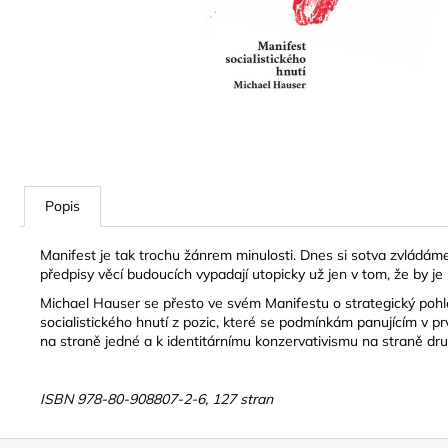
PAULO FREIRE
330 Kč
Popis
Manifest je tak trochu žánrem minulosti. Dnes si sotva zvládám
předpisy věcí budoucích vypadají utopicky už jen v tom, že by j
Michael Hauser se přesto ve svém Manifestu o strategický pohle
socialistického hnutí z pozic, které se podmínkám panujícím v prvn
na straně jedné a k identitárnímu konzervativismu na straně dru
ISBN 978-80-908807-2-6, 127 stran