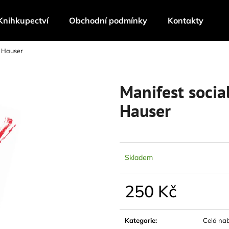
Knihkupectví
Obchodní podmínky
Kontakty
l Hauser
Co potřebujete najít?
Manifest socia
HLEDAT
Hauser
Doporučujeme
Skladem
250 Kč
Měrná
cena:
Kategorie
:
Celá na
VĚŘIT V ŠELMY / NASTASSJA MARTIN
TECHNOFEUDAL