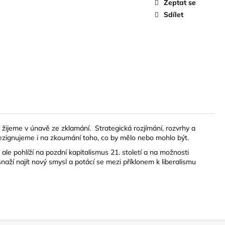
Zeptat se
Sdílet
žijeme v únavě ze zklamání. Strategická rozjímání, rozvrhy a
 rezignujeme i na zkoumání toho, co by mělo nebo mohlo být.
e pohlíží na pozdní kapitalismus 21. století a na možnosti
 snaží najít nový smysl a potácí se mezi příklonem k liberalismu