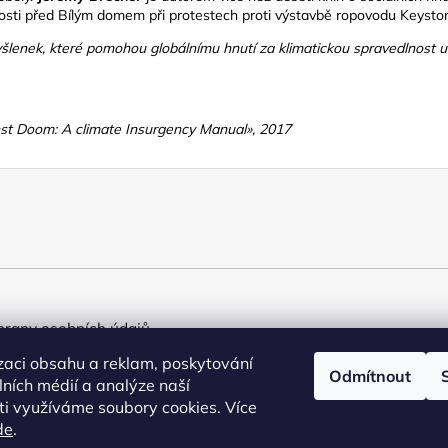
osti před Bílým domem při protestech proti výstavbě ropovodu Keysto
yšlenek, které pomohou globálnímu hnutí za klimatickou spravedlnost u
st Doom: A climate Insurgency Manual», 2017
rany osobních údajů
zaci obsahu a reklam, poskytování
Odmítnout
álních médií a analýze naší
i využíváme soubory cookies. Více
de
.