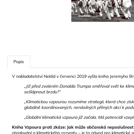
PAULO FREIRE
330 Kč
Popis
V nakladatelství Neklid v červenci 2019 vyšla kniha Jeremyho B
„Již před zvolením Donalda Trumpa směřoval svět ke klima
sešlápnout brzdu?“
„Klimatickou vzpourou rozumíme strategii, která chce zís
globálně koordinovaných, nenásilných přímých akcí k podvrá
„Globální klimatická vzpoura již začala. Má potenciál vzep
Kniha Vzpoura proti zkáze: Jak může občanská neposlušnost 
oteplování a klimatického rozvratu – je to návod pro klimatické r