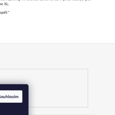
ne XL.
spět.“
Souhlasím