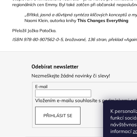
regionálních cen Emmy. Byl také zatčen při občanské neposlušn
„Břitká, jasná a důvtipná syntéza klíčových konceptů a m
Naomi Klein, autorka knihy
This Changes Everything
Přeložil Jožka Patočka.
ISBN 978-80-907562-0-5, brožované, 136 stran, překlad «Again
Z
á
Odebírat newsletter
p
Nezmeškejte žádné novinky či slevy!
a
t
E-mail
í
Vložením e-mailu souhlasíte s
podmínkami och
K personali
PŘIHLÁSIT SE
funkcí soci
návštěvnost
informací
z