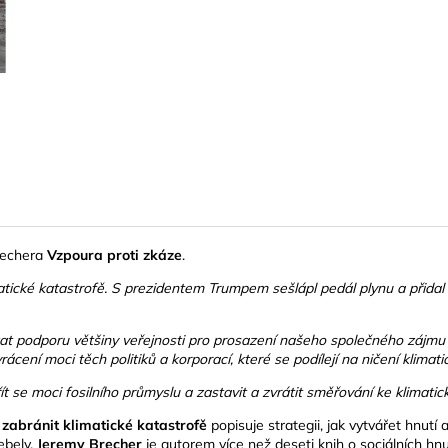
VARUFAKIS
225 Kč
390 Kč
rechera
Vzpoura proti zkáze
.
tické katastrofě. S prezidentem Trumpem sešlápl pedál plynu a přidal
kat podporu většiny veřejnosti pro prosazení našeho společného zájmu 
cení moci těch politiků a korporací, které se podílejí na ničení klimat
řít se moci fosilního průmyslu a zastavit a zvrátit směřování ke klimati
zabránit klimatické katastrofě
popisuje strategii, jak vytvářet hnutí 
ebely.
Jeremy Brecher
je autorem více než deseti knih o sociálních hn