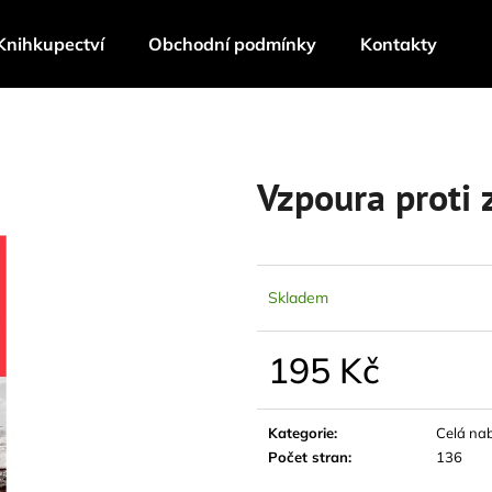
Knihkupectví
Obchodní podmínky
Kontakty
Co potřebujete najít?
Vzpoura proti 
HLEDAT
Skladem
Doporučujeme
195 Kč
Měrná
cena:
Kategorie
:
Celá na
Počet stran
:
136
VĚŘIT V ŠELMY / NASTASSJA MARTIN
TECHNOFEUDAL