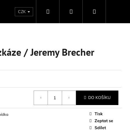
Hledat
Přihlášení
Nákupní
CZK
košík
zkáze / Jeremy Brecher
DO KOŠÍKU
Tisk
bídka
Zeptat se
ISMUS / JANIS
Sdílet