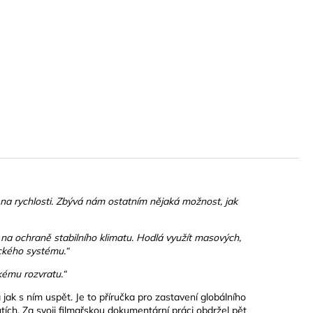
 na rychlosti. Zbývá nám ostatním nějaká možnost, jak
na ochraně stabilního klimatu. Hodlá využít masových,
ického systému.“
ckému rozvratu.“
a jak s ním uspět. Je to příručka pro zastavení globálního
utích. Za svoji filmařskou dokumentární práci obdržel pět