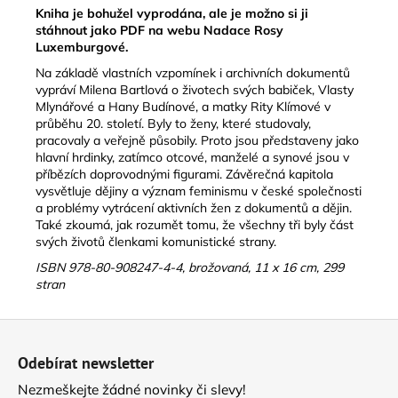
č
Kniha je bohužel vyprodána, ale je možno si ji
u
stáhnout jako PDF
na
webu
Nadace Rosy
j
Luxemburgové.
e
Na základě vlastních vzpomínek i archivních dokumentů
m
vypráví Milena Bartlová o životech svých babiček, Vlasty
e
Mlynářové a Hany Budínové, a matky Rity Klímové v
průběhu 20. století. Byly to ženy, které studovaly,
pracovaly a veřejně působily. Proto jsou představeny jako
PEDAGOGIKA
hlavní hrdinky, zatímco otcové, manželé a synové jsou v
UTLAČOVANÝCH
příbězích doprovodnými figurami. Závěrečná kapitola
/
vysvětluje dějiny a význam feminismu v české společnosti
PAULO
a problémy vytrácení aktivních žen z dokumentů a dějin.
FREIRE
Také zkoumá, jak rozumět tomu, že všechny tři byly část
330
svých životů členkami komunistické strany.
Kč
ISBN 978-80-908247-4-4, brožovaná, 11 x 16 cm, 299
stran
Z
á
Odebírat newsletter
p
Nezmeškejte žádné novinky či slevy!